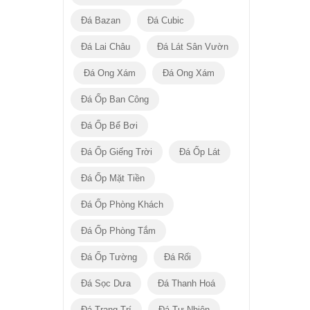
Đá Bazan
Đá Cubic
Đá Lai Châu
Đá Lát Sân Vườn
Đá Ong Xám
Đá Ong Xám
Đá Ốp Ban Công
Đá Ốp Bể Bơi
Đá Ốp Giếng Trời
Đá Ốp Lát
Đá Ốp Mặt Tiền
Đá Ốp Phòng Khách
Đá Ốp Phòng Tắm
Đá Ốp Tường
Đá Rối
Đá Sọc Dưa
Đá Thanh Hoá
Đá Trang Trí
Đá Tự Nhiên