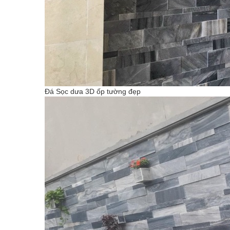
Đá Sọc dưa 3D ốp tường đẹp