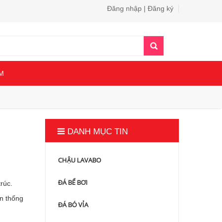
Đăng nhập | Đăng ký
M
DANH MỤC TIN
CHẬU LAVABO
ĐÁ BỂ BƠI
rúc.
ền thống
ĐÁ BÓ VỈA