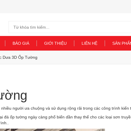
Search
for:
BÁO GIÁ
GIỚI THIỆU
LIÊN HỆ
SẢN PHẨ
ọc Dưa 3D Ốp Tường
ường
 nhiều người ưa chuộng và sử dụng rộng rãi trong các công trình kiến t
oại đá ốp tường ngày càng phổ biến dần thay thế cho các loại sơn truy
ình..