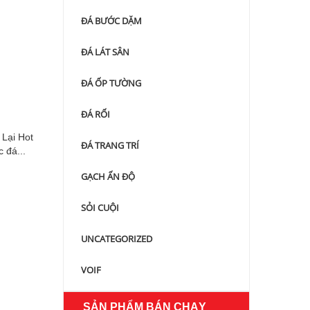
ĐÁ BƯỚC DẶM
ĐÁ LÁT SÂN
ĐÁ ỐP TƯỜNG
ĐÁ RỐI
Lại Hot
ĐÁ TRANG TRÍ
 đá...
GẠCH ẤN ĐỘ
SỎI CUỘI
UNCATEGORIZED
VOIF
SẢN PHẨM BÁN CHẠY