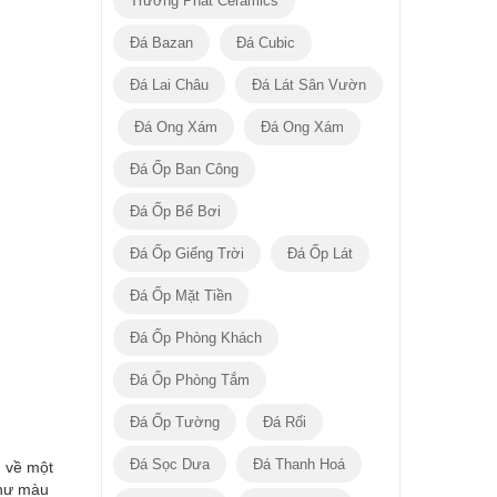
Trường Phát Ceramics
Đá Bazan
Đá Cubic
Đá Lai Châu
Đá Lát Sân Vườn
Đá Ong Xám
Đá Ong Xám
Đá Ốp Ban Công
Đá Ốp Bể Bơi
Đá Ốp Giếng Trời
Đá Ốp Lát
Đá Ốp Mặt Tiền
Đá Ốp Phòng Khách
Đá Ốp Phòng Tắm
Đá Ốp Tường
Đá Rối
Đá Sọc Dưa
Đá Thanh Hoá
u về một
như màu