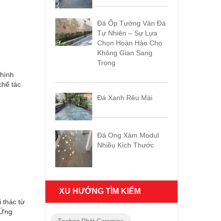
Đá Ốp Tường Vân Đá
Tự Nhiên – Sự Lựa
Chọn Hoàn Hảo Cho
Không Gian Sang
Trọng
hình
chế tác
Đá Xanh Rêu Mài
Đá Ong Xám Modul
Nhiều Kích Thước
XU HƯỚNG TÌM KIẾM
 thác từ
 Ứng