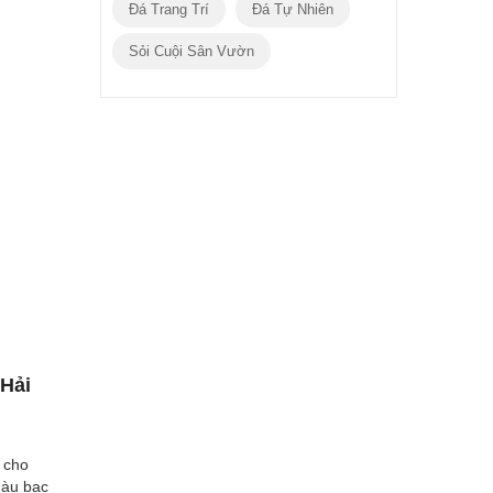
Đá Trang Trí
Đá Tự Nhiên
Sỏi Cuội Sân Vườn
Hải
 cho
màu bạc