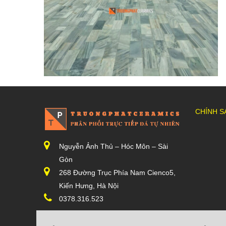
CHÍNH S
Nguyễn Ảnh Thủ – Hóc Môn – Sài
Gòn
268 Đường Trục Phía Nam Cienco5,
Kiến Hưng, Hà Nội
0378.316.523