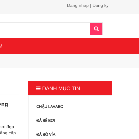
Đăng nhập | Đăng ký
M
DANH MỤC TIN
ớng
CHẬU LAVABO
ĐÁ BỂ BƠI
bơi đẹp
đẳng cấp
ĐÁ BÓ VỈA