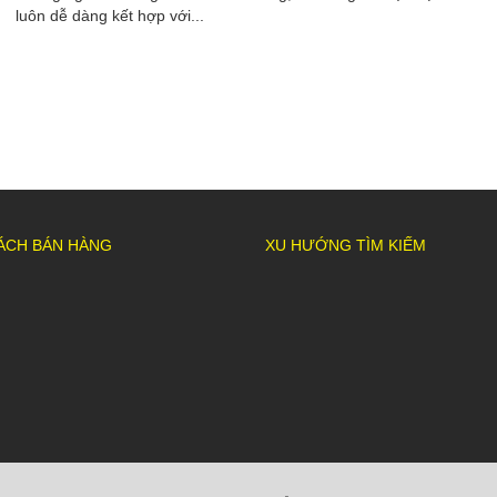
luôn dễ dàng kết hợp với...
ÁCH BÁN HÀNG
XU HƯỚNG TÌM KIẾM