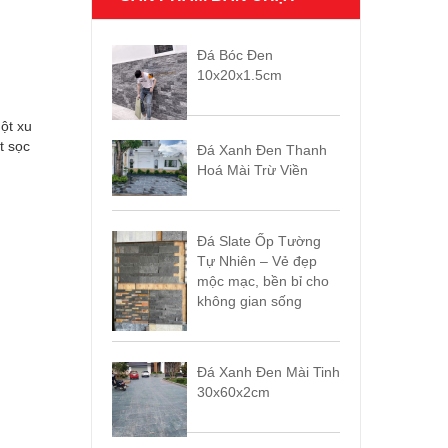
Đá Bóc Đen
10x20x1.5cm
ột xu
t sọc
Đá Xanh Đen Thanh
Hoá Mài Trừ Viền
Đá Slate Ốp Tường
Tự Nhiên – Vẻ đẹp
mộc mạc, bền bỉ cho
không gian sống
Đá Xanh Đen Mài Tinh
30x60x2cm