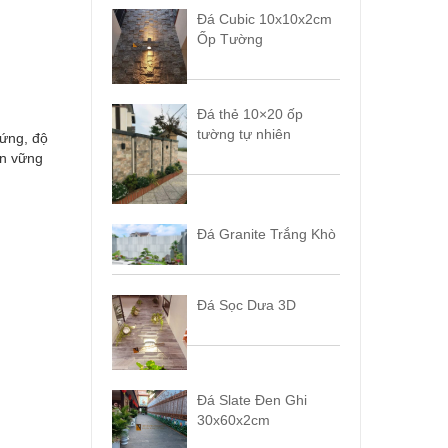
Đá Cubic 10x10x2cm
Ốp Tường
Đá thẻ 10×20 ốp
tường tự nhiên
cứng, độ
ền vững
Đá Granite Trắng Khò
Đá Sọc Dưa 3D
Đá Slate Đen Ghi
30x60x2cm