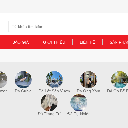
Search
for:
BÁO GIÁ
GIỚI THIỆU
LIÊN HỆ
SẢN PHẨ
azan
Đá Cubic
Đá Lát Sân Vườn
Đá Ong Xám
Đá Ốp Bể B
Đá Trang Trí
Đá Tự Nhiên