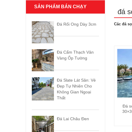
SẢN PHẨM BÁN CHẠY
đá s
Đá Rối Ong Dày 3cm
Các đá sọ
Đá Cẩm Thạch Vân
Vàng Ốp Tường
Đá Slate Lát Sân: Vẻ
Đẹp Tự Nhiên Cho
Không Gian Ngoại
Thất
Đá s
30×3
trọ
Đá Lai Châu Đen