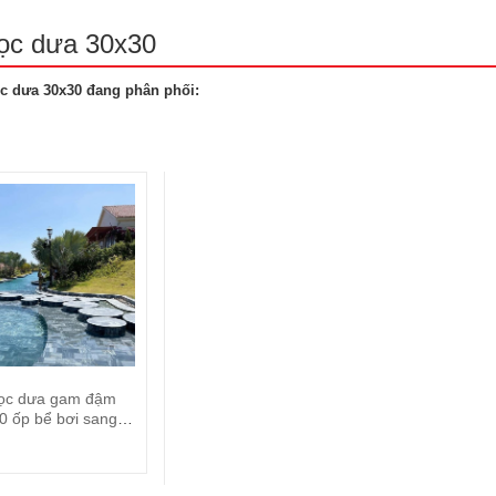
ọc dưa 30x30
c dưa 30x30 đang phân phối:
ọc dưa gam đậm
0 ốp bể bơi sang
ng và đẳng cấp