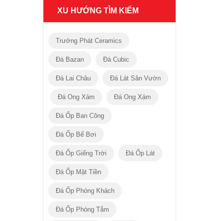
XU HƯỚNG TÌM KIẾM
Trường Phát Ceramics
Đá Bazan
Đá Cubic
Đá Lai Châu
Đá Lát Sân Vườn
Đá Ong Xám
Đá Ong Xám
Đá Ốp Ban Công
Đá Ốp Bể Bơi
Đá Ốp Giếng Trời
Đá Ốp Lát
Đá Ốp Mặt Tiền
Đá Ốp Phòng Khách
Đá Ốp Phòng Tắm