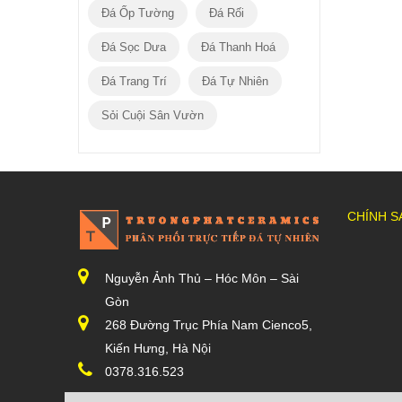
Đá Ốp Tường
Đá Rối
Đá Sọc Dưa
Đá Thanh Hoá
Đá Trang Trí
Đá Tự Nhiên
Sỏi Cuội Sân Vườn
CHÍNH S
Nguyễn Ảnh Thủ – Hóc Môn – Sài
Gòn
268 Đường Trục Phía Nam Cienco5,
Kiến Hưng, Hà Nội
0378.316.523