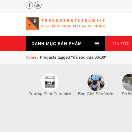
DANH MỤC
SẢN PHẨM
TIN TỨC
Home
/ Products tagged “đá sọc dưa 30x30”
Trường Phát Ceramics
Bàn Ghế Sân Vườn
Đá B