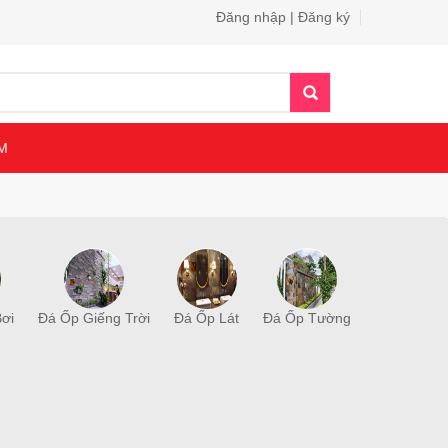
Đăng nhập | Đăng ký
M
ơi
Đá Ốp Giếng Trời
Đá Ốp Lát
Đá Ốp Tường